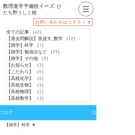
数理進学予備校イーズ
ひ
たち野うしく校
お問い合わせはコチラ！
全ての記事
（63）
63件の記事
【過去問解説】筑波大_数学
（12）
12件の記事
【雑学】科学
（1）
1件の記事
【雑学】勉強法など
（19）
19件の記事
【雑学】その他
（9）
9件の記事
【お知らせ】
（3）
3件の記事
【こだわり】
（5）
5件の記事
【高校化学】
（6）
6件の記事
【高校生物】
（3）
3件の記事
【高校物理】
（2）
2件の記事
【高校数学】
（3）
3件の記事
ブログ
【雑学】科学