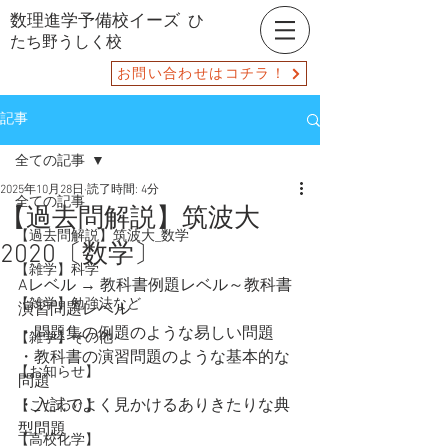
数理進学予備校イーズ
ひ
たち野うしく校
お問い合わせはコチラ！
記事
全ての記事
2025年10月28日
読了時間: 4分
全ての記事
【過去問解説】筑波大
【過去問解説】筑波大_数学
2020〔数学〕
【雑学】科学
Aレベル → 教科書例題レベル～教科書
【雑学】勉強法など
演習問題レベル
・問題集の例題のような易しい問題
【雑学】その他
・教科書の演習問題のような基本的な
【お知らせ】
問題
・入試でよく見かけるありきたりな典
【こだわり】
型問題
【高校化学】