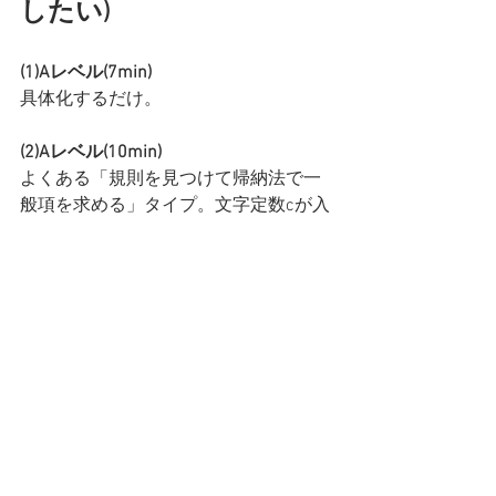
したい)
(1)Aレベル(7min)
具体化するだけ。
(2)Aレベル(10min)
よくある「規則を見つけて帰納法で一
般項を求める」タイプ。文字定数cが入
っているが、やることは変わらない。
(3)Bレベル(8min)
普通に通分すればよい。その後は、い
つもの部分分数分解で和を求めるだ
け。これも文字定数cが入っているが、
丁寧にやればok。普段の部分分数分解
の問題演習で、省略して書いていた
り、雑に求めていたりすると間違えや
すいので、普段から丁寧にやって時間