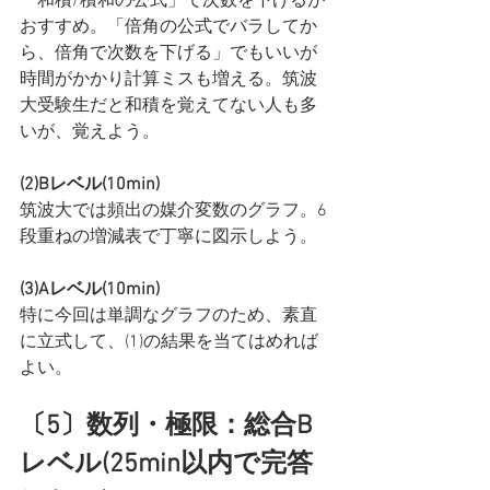
「和積/積和の公式」で次数を下げるが
おすすめ。「倍角の公式でバラしてか
ら、倍角で次数を下げる」でもいいが
時間がかかり計算ミスも増える。筑波
大受験生だと和積を覚えてない人も多
いが、覚えよう。
(2)Bレベル(10min)
筑波大では頻出の媒介変数のグラフ。6
段重ねの増減表で丁寧に図示しよう。
(3)Aレベル(10min)
特に今回は単調なグラフのため、素直
に立式して、(1)の結果を当てはめれば
よい。
〔5〕数列・極限：総合B
レベル(25min以内で完答