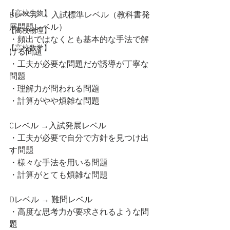
【高校生物】
Bレベル → 入試標準レベル（教科書発
展問題レベル）
【高校物理】
・頻出ではなくとも基本的な手法で解
【高校数学】
ける問題
・工夫が必要な問題だが誘導が丁寧な
問題
・理解力が問われる問題
・計算がやや煩雑な問題
Cレベル →入試発展レベル
・工夫が必要で自分で方針を見つけ出
す問題​
・様々な手法を用いる問題
・計算がとても煩雑な問題
Dレベル → 難問レベル
・高度な思考力が要求されるような問
題