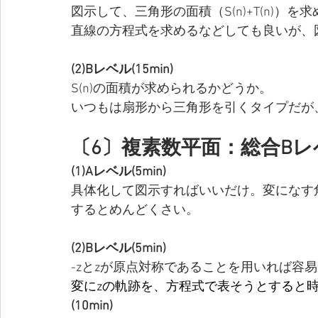
図示して、三角形の面積（S(n)+T(n)）を
直線の方程式を求めるなどしても良いが、
(2)Bレベル(15min)
S(n)の面積が求められるかどうか。
いつもは扇形から三角形を引くタイプだが
〔6〕複素数平面：総合Bレベ
(1)Aレベル(5min)
具体化して図示すればいいだけ。変になす角が60°
するとめんどくさい。
(2)Bレベル(5min)
-zとzが原点対称であることを用いれば容
変にzの軌跡を、方程式で表そうとすると
(10min)