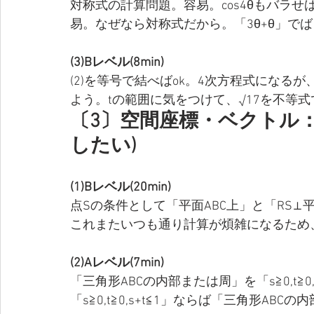
対称式の計算問題。容易。cos4θもバラせ
易。なぜなら対称式だから。「3θ+θ」で
(3)Bレベル(8min)
(2)を等号で結べばok。4次方程式になる
よう。tの範囲に気をつけて、√17を不等
〔3〕空間座標・ベクトル：総
したい)
(1)Bレベル(20min)
点Sの条件として「平面ABC上」と「RS⊥
これまたいつも通り計算が煩雑になるため
(2)Aレベル(7min)
「三角形ABCの内部または周」を「s≧0,t≧
「s≧0,t≧0,s+t≦1」ならば「三角形A