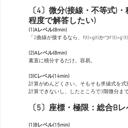
〔4〕微分(接線・不等式)・積
程度で解答したい)
(1)Aレベル(8min)
「2曲線が接するなら、f(t)=g(t)かつf’(t)=
(2)Aレベル(8min)
素直に積分するだけ。容易。
(3)Cレベル(14min)
計算がめんどくさい。そもそも求値式を式変
計算できないし、したところで3階微分ま
〔5〕座標・極限：総合Bレベ
(1)Bレベル(15min)