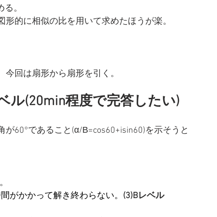
求める。
図形的に相似の比を用いて求めたほうが楽。
、今回は扇形から扇形を引く。
ル(20min程度で完答したい)
であること(α/Β=cos60+isin60)を示そうと
易。
時間がかかって解き終わらない。
(3)Bレベル