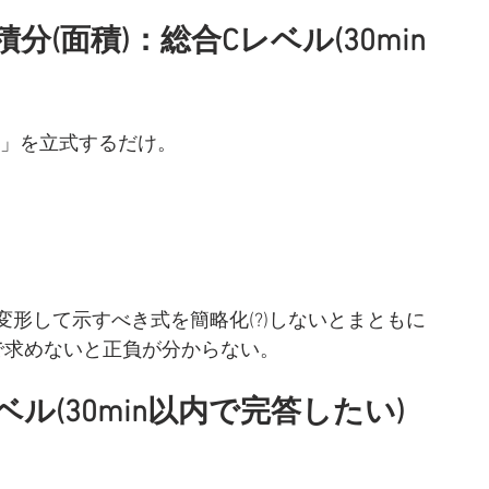
分(面積)：総合Cレベル(30min
g’(t)」を立式するだけ。
形して示すべき式を簡略化(?)しないとまともに
で求めないと正負が分からない。
ル(30min以内で完答したい)