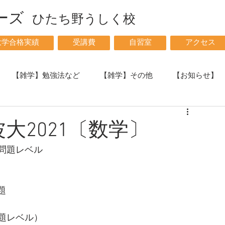
イーズ
ひ
たち野うしく校
大学合格実績
受講費
自習室
アクセス
【雑学】勉強法など
【雑学】その他
【お知らせ】
高校物理】
【高校数学】
大2021〔数学〕
習問題レベル
題
問題レベル）