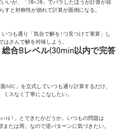
ばいいが、「2θ+2θ」でバラしたほうが計算が容
ばらすと対称性が崩れて計算が面倒になる。
が、いつも通り「気合で解を1つ見つけて筆算」し
式ではさんで解を吟味しよう。
合Bレベル(30min以内で完答
平面ABC」を立式していつも通り計算するだけ。
、ミスなく丁寧にこなしたい。
0,s+t≦1」とできたかどうか。いつもの問題は
BCの内部または周」なので逆パターンに気づきたい。