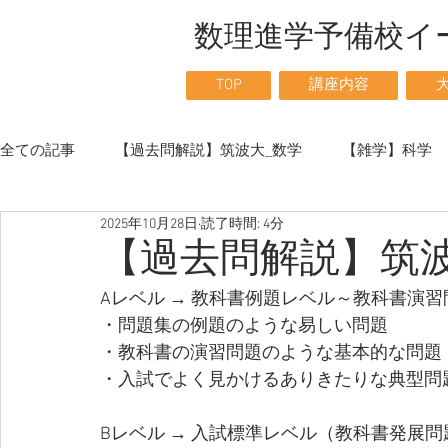
数理進学予備校
TOP
講座内容
全ての記事
【過去問解説】筑波大_数学
【雑学】科学
2025年10月28日
読了時間: 4分
【こだわり】
【高校化学】
【高校生物】
【
【過去問解説】筑波
Aレベル → 教科書例題レベル～教科書演
・問題集の例題のような易しい問題
・教科書の演習問題のような基本的な問題
・入試でよく見かけるありきたりな典型問
Bレベル → 入試標準レベル（教科書発展