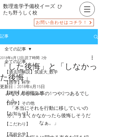
数理進学予備校イーズ
ひ
たち野うしく校
お問い合わせはコチラ！
記事
全ての記事
2018年6月12日
読了時間: 2分
全ての記事
「した後悔」と「しなかっ
【過去問解説】筑波大_数学
た後悔」
【雑学】科学
更新日：
2018年6月15日
【雑学】勉強法など
みなさんも悩み事の1つや2つあるでし
ょう。
【雑学】その他
「本当にそれを行動に移していいの
【お知らせ】
か。うまくかなかったら後悔しそうだ
なぁ。」
【こだわり】
【高校化学】