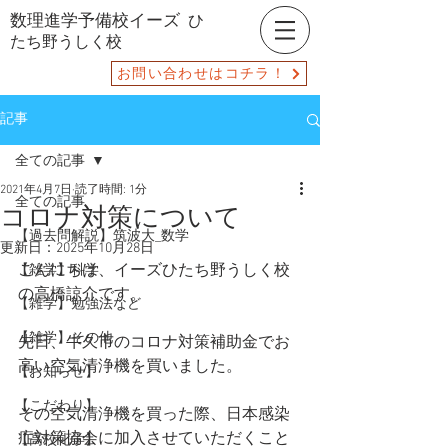
数理進学予備校イーズ
ひ
たち野うしく校
お問い合わせはコチラ！
記事
全ての記事
2021年4月7日
読了時間: 1分
全ての記事
コロナ対策について
【過去問解説】筑波大_数学
更新日：
2025年10月28日
こんにちは、イーズひたち野うしく校
【雑学】科学
の高橋諒介です。
【雑学】勉強法など
【雑学】その他
先日、牛久市のコロナ対策補助金でお
高い空気清浄機を買いました。
【お知らせ】
【こだわり】
その空気清浄機を買った際、日本感染
症対策協会に加入させていただくこと
【高校化学】