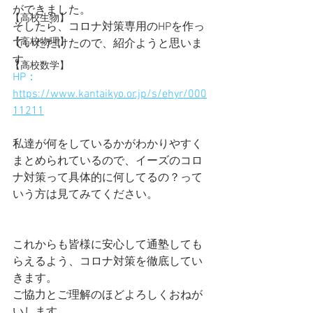
ができました。
【高校生物】
そしたら、コロナ対策専用のHPを作っ
【高校物理】
ていただけたので、紹介ようと思いま
す。
【高校数学】
HP：
https://www.kantaikyo.or.jp/s/ehyr/000
11211
私達が何をしているかがわかりやすく
まとめられているので、イーズのコロ
ナ対策って具体的に何してるの？って
いう方は見てみてください。
これからも皆様に安心して通塾しても
らえるよう、コロナ対策を徹底してい
きます。
ご協力とご理解のほどよろしくおねが
いします。