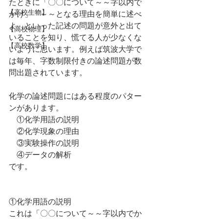
たときに「〇〇について～～字以内で
【高校生物】
かけ」「～～となる理由を簡単に述べ
よ」といった記述の問題が意外と出て
【高校物理】
いることを知り、慌てる人が少なくな
【高校数学】
いように思います。例えば筑波大学で
は毎年、字数制限付きの論述問題が数
問出題されています。
化学の論述問題にはある程度のパター
ンがあります。
　①化学用語の説明
　②化学現象の理由
　③実験操作の説明
　④データの解析
です。
①化学用語の説明
これは「〇〇について～～字以内でか