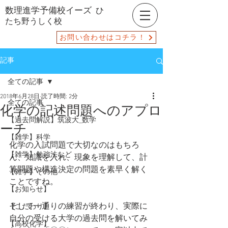
数理進学予備校イーズ
ひ
たち野うしく校
お問い合わせはコチラ！
記事
全ての記事
2018年6月28日
読了時間: 2分
全ての記事
化学の記述問題へのアプロ
【過去問解説】筑波大_数学
ーチ
【雑学】科学
化学の入試問題で大切なのはもちろ
【雑学】勉強法など
ん、知識を入れ、現象を理解して、計
算問題や構造決定の問題を素早く解く
【雑学】その他
ことですね。
【お知らせ】
そして一通りの練習が終わり、実際に
【こだわり】
自分の受ける大学の過去問を解いてみ
【高校化学】