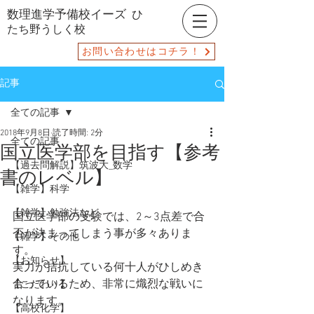
数理進学予備校イーズ
ひ
たち野うしく校
お問い合わせはコチラ！
記事
全ての記事
2018年9月8日
読了時間: 2分
全ての記事
国立医学部を目指す【参考
【過去問解説】筑波大_数学
書のレベル】
【雑学】科学
【雑学】勉強法など
国立医学部の受験では、2～3点差で合
否が決まってしまう事が多々ありま
【雑学】その他
す。
【お知らせ】
実力が拮抗している何十人がひしめき
合っているため、非常に熾烈な戦いに
【こだわり】
なります。
【高校化学】