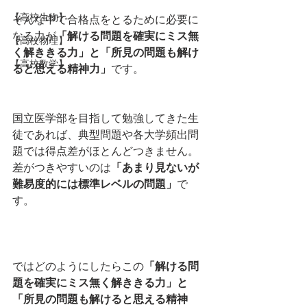
【高校生物】
そんな中で合格点をとるために必要に
なる力が
「解ける問題を確実にミス無
【高校物理】
く解ききる力」と「所見の問題も解け
【高校数学】
ると思える精神力」
です。
国立医学部を目指して勉強してきた生
徒であれば、典型問題や各大学頻出問
題では得点差がほとんどつきません。
差がつきやすいのは
「あまり見ないが
難易度的には標準レベルの問題」
で
す。
ではどのようにしたらこの
「解ける問
題を確実にミス無く解ききる力」と
「所見の問題も解けると思える精神