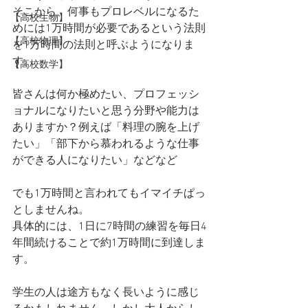
そこから、何事もプロレベルになるた
【高校生物】
めには1万時間が必要であるという法則
【高校物理】
を1万時間の法則と呼ぶようになりま
す。
【高校数学】
皆さんは何か極めたい、プロフェッシ
ョナルになりたいと思う分野や能力は
ありますか？例えば「料理の腕を上げ
たい」「部下から慕われるような仕事
ができる人になりたい」などなど
でも1万時間と言われてもイマイチぱっ
としませんね。
具体的には、1日に7時間の練習を毎日4
年間続けることで約1万時間に到達しま
す。
学生の人は途方もなく長いように感じ