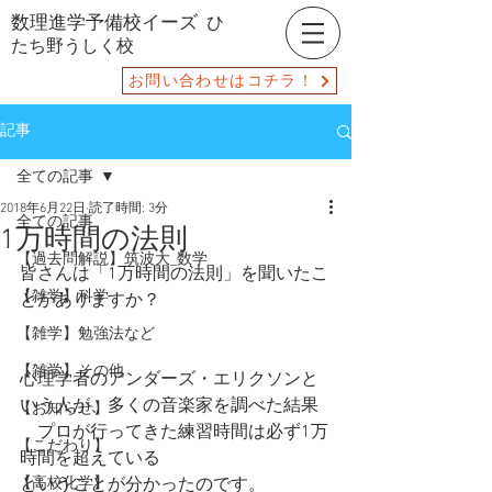
数理進学予備校イーズ
ひ
たち野うしく校
お問い合わせはコチラ！
記事
全ての記事
2018年6月22日
読了時間: 3分
全ての記事
1万時間の法則
【過去問解説】筑波大_数学
皆さんは「1万時間の法則」を聞いたこ
【雑学】科学
とがありますか？
【雑学】勉強法など
【雑学】その他
心理学者のアンダーズ・エリクソンと
いう人が、多くの音楽家を調べた結果
【お知らせ】
　プロが行ってきた練習時間は必ず1万
【こだわり】
時間を超えている
【高校化学】
ということが分かったのです。