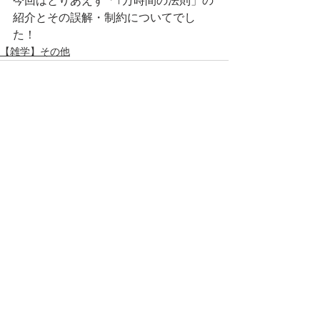
今回はとりあえず「1万時間の法則」の
紹介とその誤解・制約についてでし
た！
【雑学】その他
すべて表示
最新記事