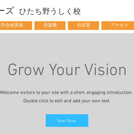
イーズ
ひ
たち野うしく校
大学合格実績
受講費
自習室
アクセス
Grow Your Vision
Welcome visitors to your site with a short, engaging introduction.
Double click to edit and add your own text.
Start Now