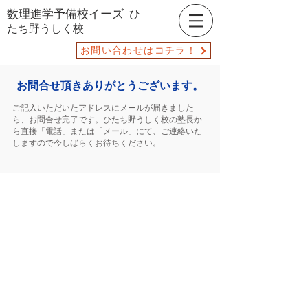
数理進学予備校イーズ
ひ
たち野うしく校
お問い合わせはコチラ！
お問合せ頂きありがとうございます。
ご記入いただいたアドレスにメールが届きました
ら、お問合せ完了です。ひたち野うしく校の塾長か
ら直接「電話」または「メール」にて、ご連絡いた
しますので今しばらくお待ちください。
数理進学予備校イーズ
ひ
たち野うしく校
茨城県牛久市ひたち野西3-31-10 Y’sコート401