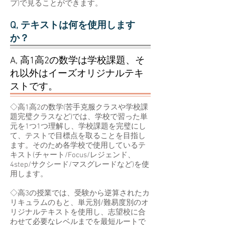
プ)で見ることができます。
Q, テキストは何を使用します
か？
A, 高1高2の数学は学校課題、そ
れ以外はイーズオリジナルテキ
ストです。
◇高1高2の数学(苦手克服クラスや学校課
題完璧クラスなど)では、学校で習った単
元を1つ1つ理解し、学校課題を完璧にし
て、テストで目標点を取ることを目指し
ます。そのため各学校で使用しているテ
キスト(チャート/Focus/レジェンド、
4step/サクシード/マスグレードなど)を使
用します。
◇高3の授業では、受験から逆算されたカ
リキュラムのもと、単元別/難易度別のオ
リジナルテキストを使用し、志望校に合
わせて必要なレベルまでを最短ルートで