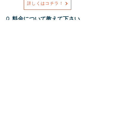
詳しくはコチラ！
Q, 料金について教えて下さい。
A, 週のコマ数によって変動しま
す。
◇料金についてはそれぞれ月額、
・週2コマ：29,865円
・週3コマ：38,190円
・週4コマ：46,515円
のようになります。具体例や週5コマ以上
の料金はコチラ。
◇受講費以外は一切かかりません。自習
室を使うのにプラスで料金などはかかり
ません。入会時に一度だけかかる入会金
(20,370円)以外はすべて上記の料金のみが
イーズの授業でかかる費用です。
Q, 支払いについて教えて下さ