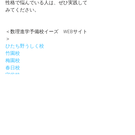
性格で悩んでいる人は、ぜひ実践して
みてください。
＜数理進学予備校イーズ　WEBサイト
＞
ひたち野うしく校
竹園校
梅園校
春日校
守谷校
イーズ予備校
【雑学】その他