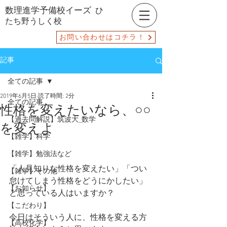
数理進学予備校イーズ
ひ
たち野うしく校
お問い合わせはコチラ！
記事
全ての記事
2019年6月5日
読了時間: 2分
全ての記事
性格を変えたいなら、○○
【過去問解説】筑波大_数学
を変えよ
【雑学】科学
【雑学】勉強法など
「人見知りな性格を変えたい」「つい
【雑学】その他
怠けてしまう性格をどうにかしたい」
【お知らせ】
と思っている人はいますか？
【こだわり】
今日はそういう人に、性格を変える方
【高校化学】