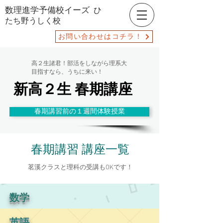
数理進学予備校イーズ
ひ
たち野うしく校
お問い合わせはコチラ！
高２生諸君！部活をしながら理系大
目指すなら、​うちに来い！
新高２生 春期講座
春期講習前の１週間体験授業
​春期講習 講座一覧
茗溪クラスと理科の受講もOKです！
数学
英語