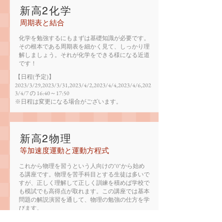
新高2化学
​周期表と結合
化学を勉強するにもまずは基礎知識が必要です。
その根本である周期表を細かく見て、しっかり理
解しましょう。それが化学をできる様になる近道
です！
【日程(予定)】
2023/3/29,2023/3/31,2023/4/2,2023/4/4,2023/4/6,202
3/4/7 の 16:40～17:50
​※日程は変更になる場合がございます。
新高2物理
等加速度運動と運動方程式
これから物理を習うという人向けの"0"から始め
る講座です。物理を苦手科目とする生徒は多いで
すが、正しく理解して正しく訓練を積めば学校で
も模試でも高得点が取れます。この講座では基本
問題の解説演習を通して、物理の勉強の仕方を学
びます。
【日程(予定)】