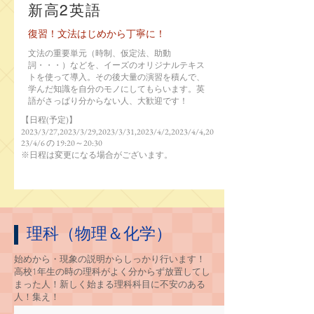
新高2英語
復習！文法はじめから丁寧に！
文法の重要単元（時制、仮定法、助動
詞・・・）などを、イーズのオリジナルテキス
トを使って導入。その後大量の演習を積んで、
学んだ知識を自分のモノにしてもらいます。英
語がさっぱり分からない人、大歓迎です！
【日程(予定)】
2023/3/27,2023/3/29,2023/3/31,2023/4/2,2023/4/4,20
23/4/6 の 19:20～20:30
​※日程は変更になる場合がございます。
​理科（物理＆化学）
始めから・現象の説明からしっかり行います！
​高校1年生の時の理科がよく分からず放置してし
まった人！新しく始まる理科科目に不安のある
人！集え！