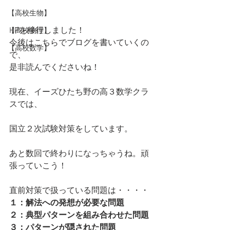
【高校生物】
HPを移行しました！
【高校物理】
今後はこちらでブログを書いていくの
【高校数学】
で、
是非読んでくださいね！
現在、イーズひたち野の高３数学クラ
スでは、
国立２次試験対策をしています。
あと数回で終わりになっちゃうね。頑
張っていこう！
直前対策で扱っている問題は・・・・
１：解法への発想が必要な問題
２：典型パターンを組み合わせた問題
３：パターンが隠された問題