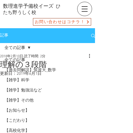
数理進学予備校イーズ
ひ
たち野うしく校
お問い合わせはコチラ！
記事
全ての記事
2018年2月10日
読了時間: 2分
全ての記事
理解の３段階
【過去問解説】筑波大_数学
更新日：
2019年6月1日
【雑学】科学
【雑学】勉強法など
【雑学】その他
【お知らせ】
【こだわり】
【高校化学】